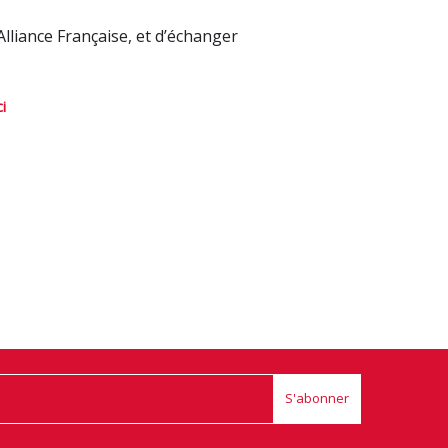
’Alliance Française, et d’échanger
ci
S'abonner