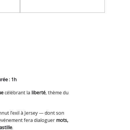
rée : 1h
ue
célébrant la
liberté
, thème du
nut l’exil à Jersey — dont son
et événement fera dialoguer
mots,
astille
.