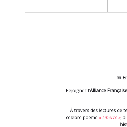
🎟
En
Rejoignez l’
Alliance Français
À travers des lectures de t
célèbre poème
« Liberté »
, a
his